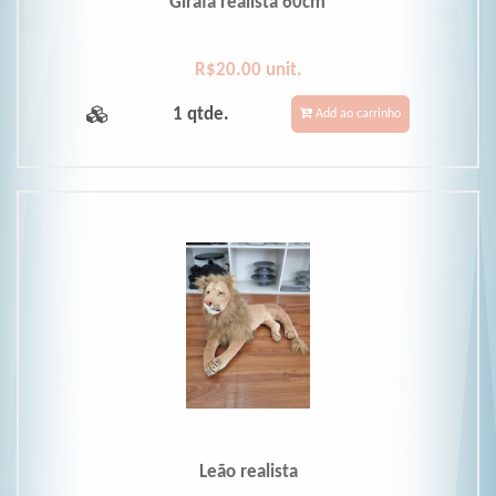
Girafa realista 60cm
R$20.00 unit.
1 qtde.
Add ao carrinho
Leão realista