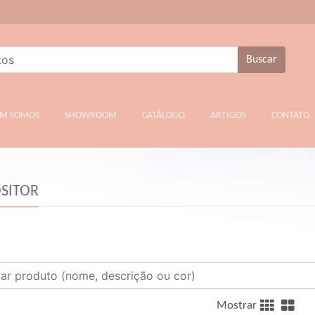
Buscar
T)
M SOMOS
SHOWROOM
CATÁLOGO
ARTIGOS
CONTATO
SITOR
Mostrar