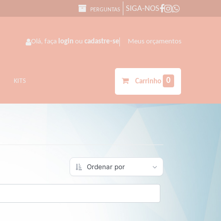
SIGA-NOS
PERGUNTAS
Olá, faça
login
ou
cadastre-se
Meus orçamentos
0
KITS
Carrinho